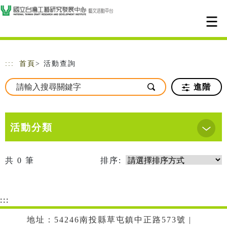
跳到主要內容
網站導覽
:::
首頁
> 活動查詢
進階
活動分類
共
0
筆
排序:
:::
地址：54246南投縣草屯鎮中正路573號 |