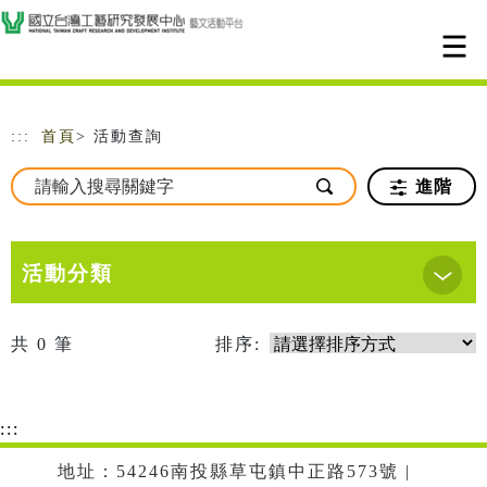
跳到主要內容
網站導覽
:::
首頁
> 活動查詢
進階
活動分類
共
0
筆
排序:
:::
地址：54246南投縣草屯鎮中正路573號 |