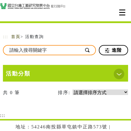
跳到主要內容
網站導覽
:::
首頁
> 活動查詢
進階
活動分類
共
0
筆
排序:
:::
地址：54246南投縣草屯鎮中正路573號 |