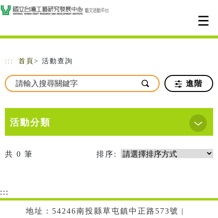
跳到主要內容
網站導覽
:::
首頁
> 活動查詢
進階
活動分類
共
0
筆
排序:
:::
地址：54246南投縣草屯鎮中正路573號 |