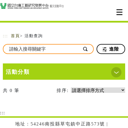
跳到主要內容
網站導覽
:::
首頁
> 活動查詢
進階
活動分類
共
0
筆
排序:
:::
地址：54246南投縣草屯鎮中正路573號 |