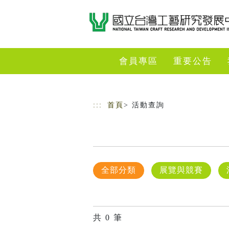
跳到主要內容
網站導覽
會員專區
重要公告
:::
首頁
> 活動查詢
全部分類
展覽與競賽
共
0
筆