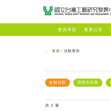
跳到主要內容
網站導覽
會員專區
重要公告
:::
首頁
> 活動查詢
全部分類
展覽與競賽
共
0
筆