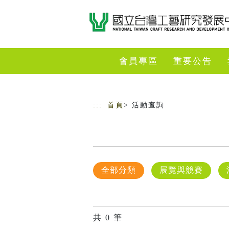
跳到主要內容
網站導覽
會員專區
重要公告
:::
首頁
> 活動查詢
全部分類
展覽與競賽
共
0
筆