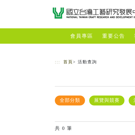
跳到主要內容
網站導覽
會員專區
重要公告
:::
首頁
> 活動查詢
全部分類
展覽與競賽
共
0
筆