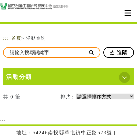
跳到主要內容
網站導覽
:::
首頁
> 活動查詢
進階
活動分類
共
0
筆
排序:
:::
地址：54246南投縣草屯鎮中正路573號 |