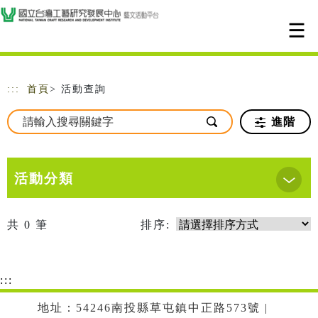
跳到主要內容
網站導覽
:::
首頁
> 活動查詢
進階
活動分類
共
0
筆
排序:
:::
地址：54246南投縣草屯鎮中正路573號 |