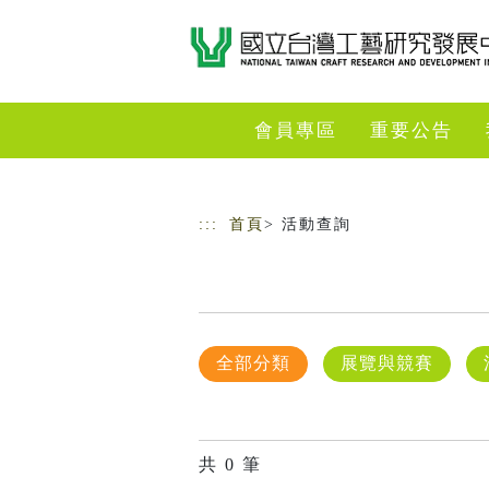
跳到主要內容
網站導覽
會員專區
重要公告
:::
首頁
> 活動查詢
全部分類
展覽與競賽
共
0
筆