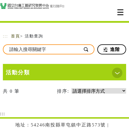
跳到主要內容
網站導覽
:::
首頁
> 活動查詢
進階
活動分類
共
0
筆
排序:
:::
地址：54246南投縣草屯鎮中正路573號 |