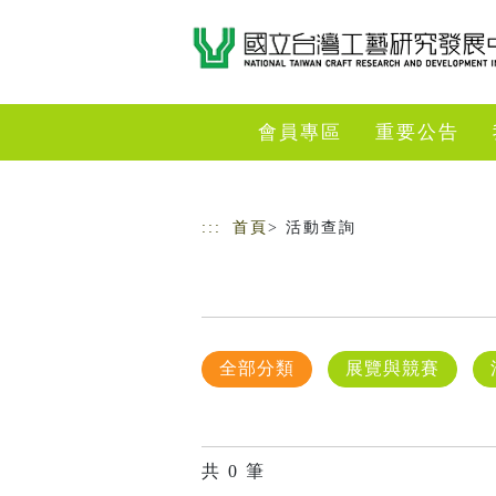
跳到主要內容
網站導覽
會員專區
重要公告
:::
首頁
> 活動查詢
全部分類
展覽與競賽
共
0
筆