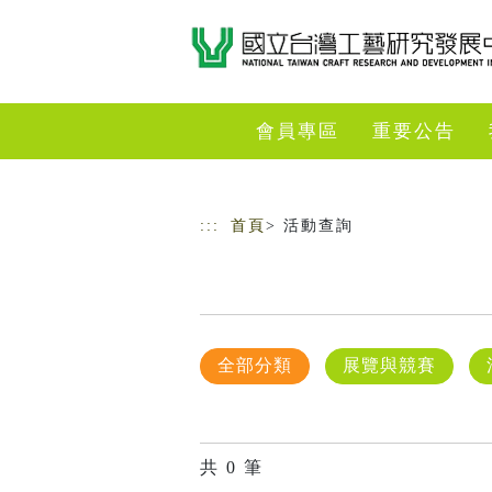
跳到主要內容
網站導覽
會員專區
重要公告
:::
首頁
> 活動查詢
全部分類
展覽與競賽
共
0
筆