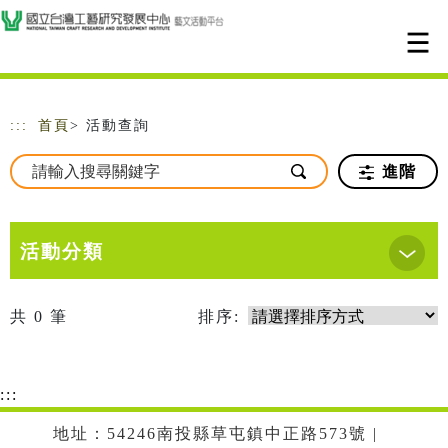
跳到主要內容
網站導覽
:::
首頁
> 活動查詢
進階
活動分類
共
0
筆
排序:
:::
地址：54246南投縣草屯鎮中正路573號 |