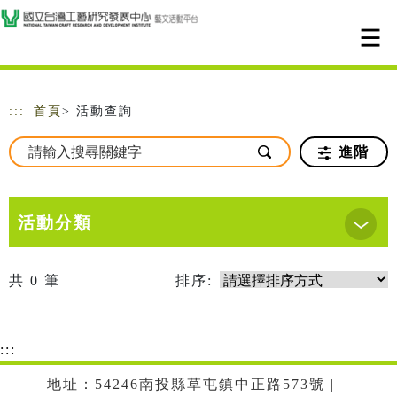
跳到主要內容
網站導覽
:::
首頁
> 活動查詢
進階
活動分類
共
0
筆
排序:
:::
地址：54246南投縣草屯鎮中正路573號 |