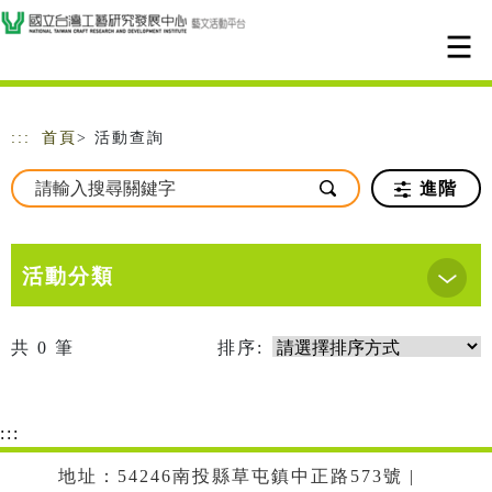
跳到主要內容
網站導覽
:::
首頁
> 活動查詢
進階
活動分類
共
0
筆
排序:
:::
地址：54246南投縣草屯鎮中正路573號 |