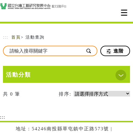
跳到主要內容
網站導覽
:::
首頁
> 活動查詢
進階
活動分類
共
0
筆
排序:
:::
地址：54246南投縣草屯鎮中正路573號 |