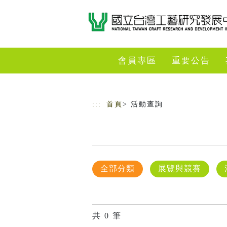
跳到主要內容
網站導覽
會員專區
重要公告
:::
首頁
> 活動查詢
全部分類
展覽與競賽
共
0
筆