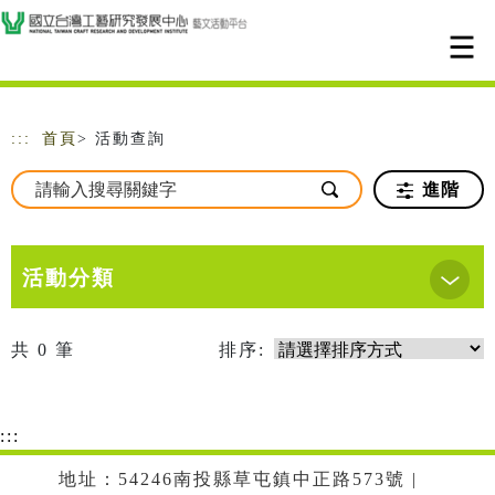
跳到主要內容
網站導覽
:::
首頁
> 活動查詢
進階
活動分類
共
0
筆
排序:
:::
地址：54246南投縣草屯鎮中正路573號 |