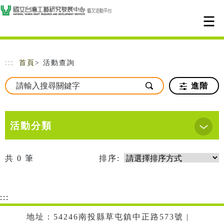
跳到主要內容
網站導覽
:::
首頁
> 活動查詢
進階
活動分類
共
0
筆
排序:
:::
地址：54246南投縣草屯鎮中正路573號 |