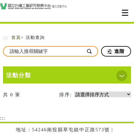
跳到主要內容
網站導覽
:::
首頁
> 活動查詢
進階
活動分類
共
0
筆
排序:
:::
地址：54246南投縣草屯鎮中正路573號 |