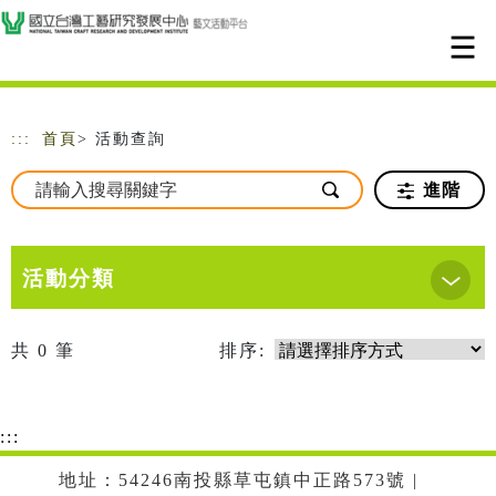
跳到主要內容
網站導覽
:::
首頁
> 活動查詢
進階
活動分類
共
0
筆
排序:
:::
地址：54246南投縣草屯鎮中正路573號 |