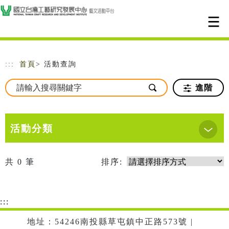
跳到主要內容
網站導覽
:::
首頁
> 活動查詢
進階
活動分類
共
0
筆
排序:
:::
地址：54246南投縣草屯鎮中正路573號 |