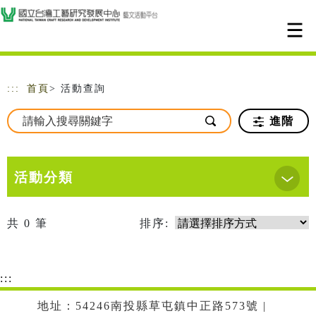
跳到主要內容
網站導覽
:::
首頁
> 活動查詢
進階
活動分類
共
0
筆
排序:
:::
地址：54246南投縣草屯鎮中正路573號 |