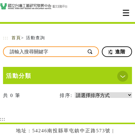
跳到主要內容
網站導覽
:::
首頁
> 活動查詢
進階
活動分類
共
0
筆
排序:
:::
地址：54246南投縣草屯鎮中正路573號 |