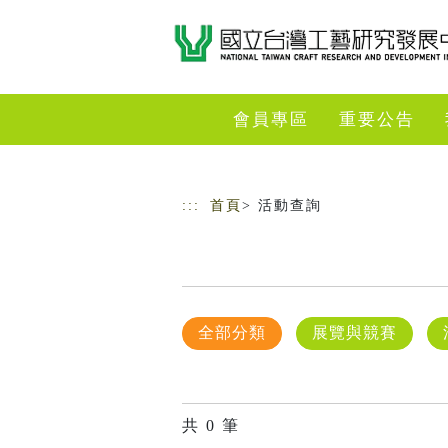
跳到主要內容
網站導覽
會員專區
重要公告
:::
首頁
> 活動查詢
全部分類
展覽與競賽
共
0
筆