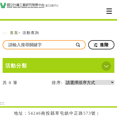
跳到主要內容
網站導覽
:::
首頁
> 活動查詢
進階
活動分類
共
0
筆
排序:
:::
地址：54246南投縣草屯鎮中正路573號 |