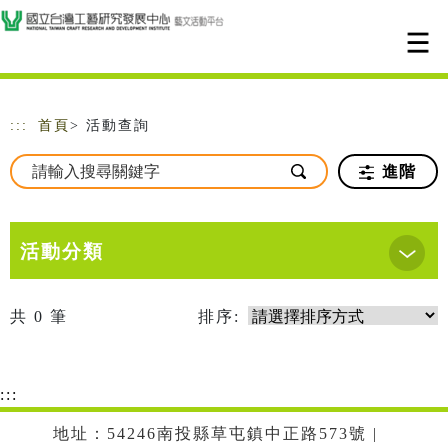
跳到主要內容
網站導覽
:::
首頁
> 活動查詢
進階
活動分類
共
0
筆
排序:
:::
地址：54246南投縣草屯鎮中正路573號 |