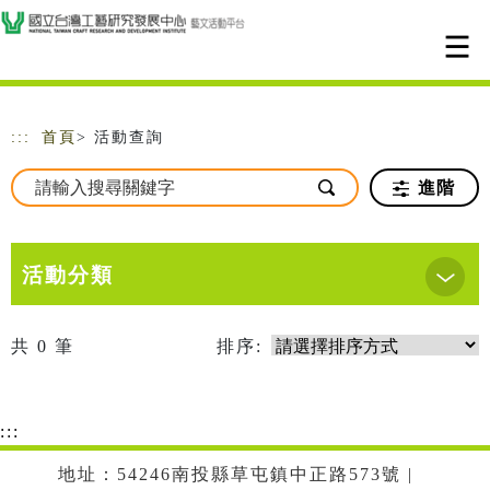
跳到主要內容
網站導覽
:::
首頁
> 活動查詢
進階
活動分類
共
0
筆
排序:
:::
地址：54246南投縣草屯鎮中正路573號 |