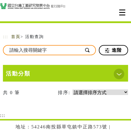
跳到主要內容
網站導覽
:::
首頁
> 活動查詢
進階
活動分類
共
0
筆
排序:
:::
地址：54246南投縣草屯鎮中正路573號 |