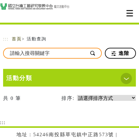
跳到主要內容
網站導覽
:::
首頁
> 活動查詢
進階
活動分類
共
0
筆
排序:
:::
地址：54246南投縣草屯鎮中正路573號 |