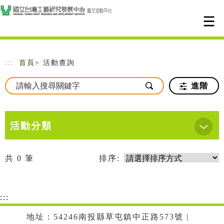
跳到主要內容
網站導覽
:::
首頁
> 活動查詢
進階
活動分類
共
0
筆
排序:
:::
地址：54246南投縣草屯鎮中正路573號 |