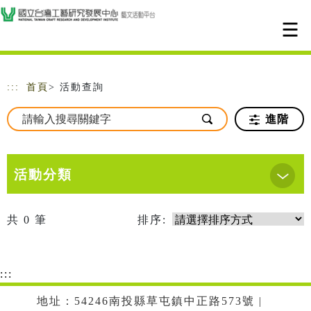
跳到主要內容
網站導覽
:::
首頁
> 活動查詢
進階
活動分類
共
0
筆
排序:
:::
地址：54246南投縣草屯鎮中正路573號 |