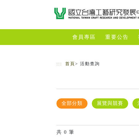
跳到主要內容
網站導覽
會員專區
重要公告
:::
首頁
> 活動查詢
全部分類
展覽與競賽
共
0
筆