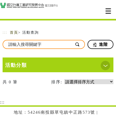
跳到主要內容
網站導覽
:::
首頁
> 活動查詢
進階
活動分類
共
0
筆
排序:
:::
地址：54246南投縣草屯鎮中正路573號 |