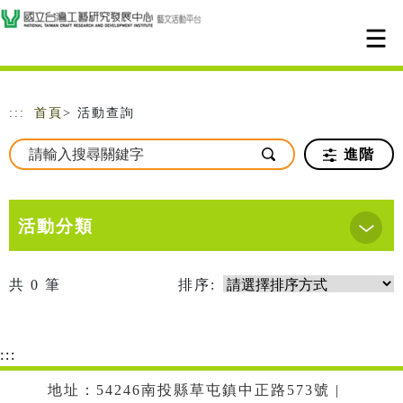
跳到主要內容
網站導覽
:::
首頁
> 活動查詢
進階
活動分類
共
0
筆
排序:
:::
地址：54246南投縣草屯鎮中正路573號 |