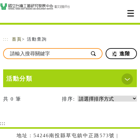
跳到主要內容
網站導覽
:::
首頁
> 活動查詢
進階
活動分類
共
0
筆
排序:
:::
地址：54246南投縣草屯鎮中正路573號 |