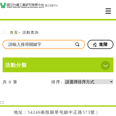
跳到主要內容
網站導覽
:::
首頁
> 活動查詢
進階
活動分類
共
0
筆
排序:
:::
地址：54246南投縣草屯鎮中正路573號 |