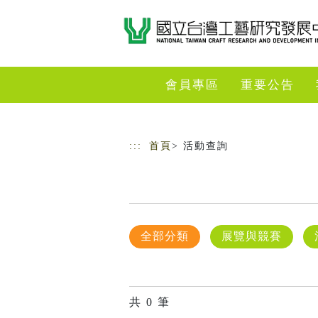
跳到主要內容
網站導覽
會員專區
重要公告
:::
首頁
> 活動查詢
全部分類
展覽與競賽
共
0
筆