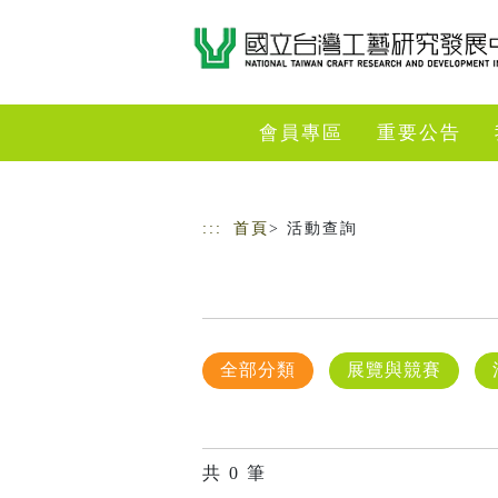
跳到主要內容
網站導覽
會員專區
重要公告
:::
首頁
> 活動查詢
全部分類
展覽與競賽
共
0
筆