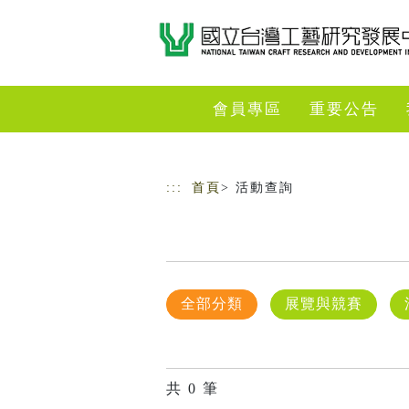
跳到主要內容
網站導覽
會員專區
重要公告
:::
首頁
> 活動查詢
全部分類
展覽與競賽
共
0
筆