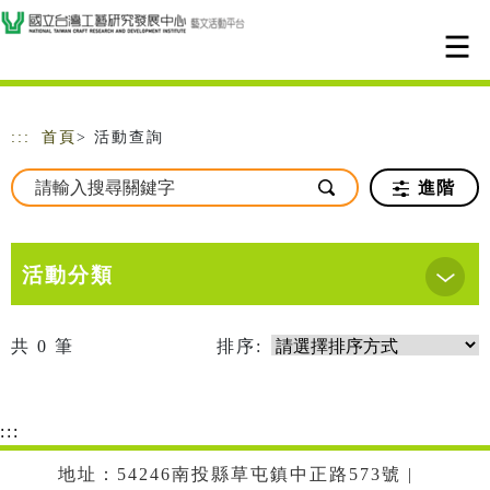
跳到主要內容
網站導覽
:::
首頁
> 活動查詢
進階
活動分類
共
0
筆
排序:
:::
地址：54246南投縣草屯鎮中正路573號 |