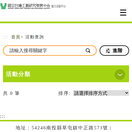
跳到主要內容
網站導覽
:::
首頁
> 活動查詢
進階
活動分類
共
0
筆
排序:
:::
地址：54246南投縣草屯鎮中正路573號 |