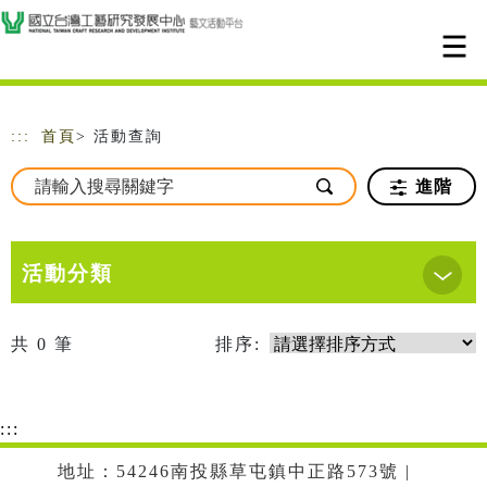
跳到主要內容
網站導覽
:::
首頁
> 活動查詢
進階
活動分類
共
0
筆
排序:
:::
地址：54246南投縣草屯鎮中正路573號 |