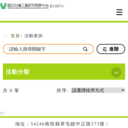
跳到主要內容
網站導覽
:::
首頁
> 活動查詢
進階
活動分類
共
0
筆
排序:
:::
地址：54246南投縣草屯鎮中正路573號 |