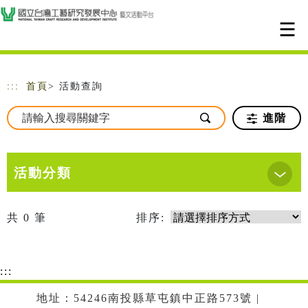
跳到主要內容
網站導覽
:::
首頁
> 活動查詢
進階
活動分類
共
0
筆
排序:
:::
地址：54246南投縣草屯鎮中正路573號 |