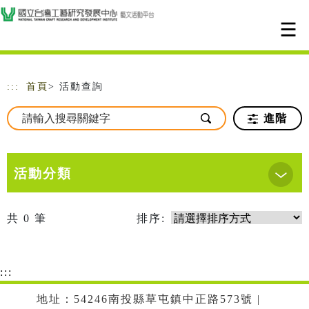
跳到主要內容
網站導覽
:::
首頁
> 活動查詢
進階
活動分類
共
0
筆
排序:
:::
地址：54246南投縣草屯鎮中正路573號 |