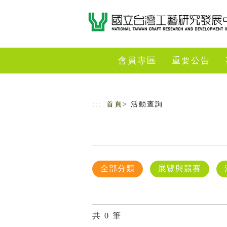
跳到主要內容
網站導覽
會員專區
重要公告
:::
首頁
> 活動查詢
全部分類
展覽與競賽
共
0
筆